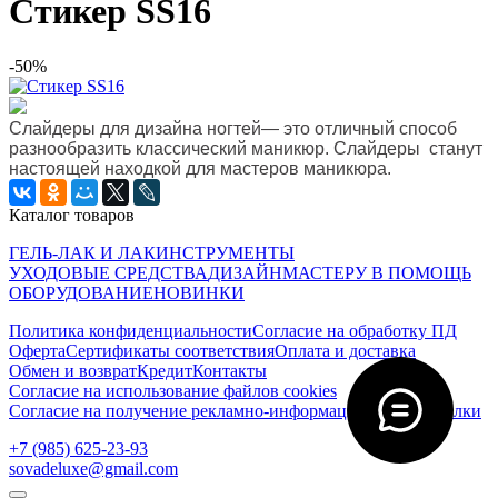
Стикер SS16
-50%
Слайдеры для дизайна ногтей— это отличный способ
разнообразить классический маникюр.
Слайдеры
станут
настоящей находкой для мастеров маникюра.
Каталог товаров
ГЕЛЬ-ЛАК И ЛАК
ИНСТРУМЕНТЫ
УХОДОВЫЕ СРЕДСТВА
ДИЗАЙН
МАСТЕРУ В ПОМОЩЬ
ОБОРУДОВАНИЕ
НОВИНКИ
Политика конфиденциальности
Согласие на обработку ПД
Оферта
Сертификаты соответствия
Оплата и доставка
Обмен и возврат
Кредит
Контакты
Согласие на использование файлов cookies
Согласие на получение рекламно-информационной рассылки
‭+7 (985) 625-23-93‬
sovadeluxe@gmail.com