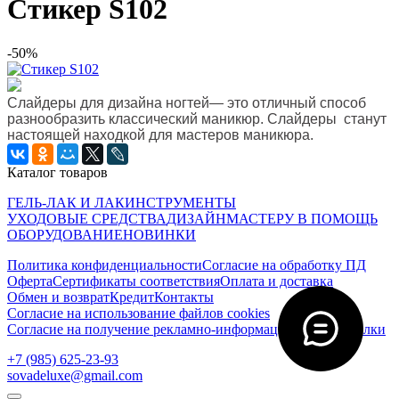
Стикер S102
-50%
Слайдеры для дизайна ногтей— это отличный способ
разнообразить классический маникюр.
Слайдеры
станут
настоящей находкой для мастеров маникюра.
Каталог товаров
ГЕЛЬ-ЛАК И ЛАК
ИНСТРУМЕНТЫ
УХОДОВЫЕ СРЕДСТВА
ДИЗАЙН
МАСТЕРУ В ПОМОЩЬ
ОБОРУДОВАНИЕ
НОВИНКИ
Политика конфиденциальности
Согласие на обработку ПД
Оферта
Сертификаты соответствия
Оплата и доставка
Обмен и возврат
Кредит
Контакты
Согласие на использование файлов cookies
Согласие на получение рекламно-информационной рассылки
‭+7 (985) 625-23-93‬
sovadeluxe@gmail.com