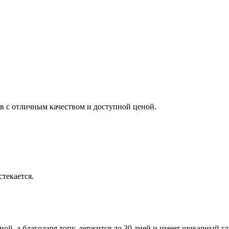
ков с отличным качеством и доступной ценой.
стекается.
иной, а благодаря топу, держится до 30 дней и имеет шикарный гл