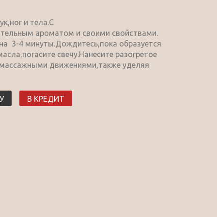
к,ног и тела.С
тельным ароматом и своими свойствами.
 на 3-4 минуты.Дождитесь,пока образуется
асла,погасите свечу.Нанесите разогретое
и массажными движениями,также уделяя
У
В КРЕДИТ