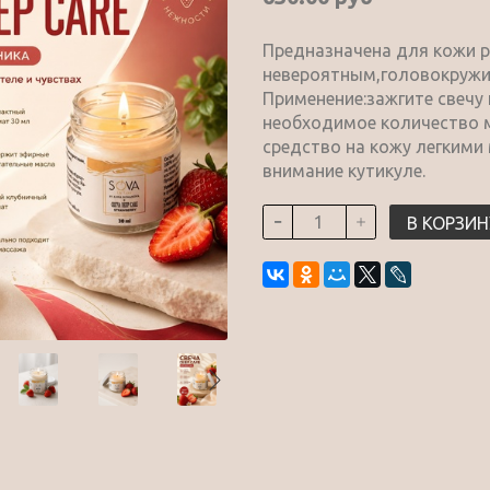
Предназначена для кожи ру
невероятным,головокружи
Применение:зажгите свечу
необходимое количество м
средство на кожу легким
внимание кутикуле.
В КОРЗИН