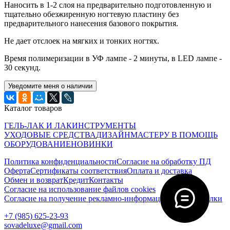
Наносить в 1-2 слоя на предварительно подготовленную и
тщательно обезжиренную ногтевую пластину без
предварительного нанесения базового покрытия.
Не дает отслоек на мягких и тонких ногтях.
Время полимеризации в УФ лампе - 2 минуты, в LED лампе -
30 секунд.
Уведомите меня о наличии
Каталог товаров
ГЕЛЬ-ЛАК И ЛАК
ИНСТРУМЕНТЫ
УХОДОВЫЕ СРЕДСТВА
ДИЗАЙН
МАСТЕРУ В ПОМОЩЬ
ОБОРУДОВАНИЕ
НОВИНКИ
Политика конфиденциальности
Согласие на обработку ПД
Оферта
Сертификаты соответствия
Оплата и доставка
Обмен и возврат
Кредит
Контакты
Согласие на использование файлов cookies
Согласие на получение рекламно-информационной рассылки
‭+7 (985) 625-23-93‬
sovadeluxe@gmail.com