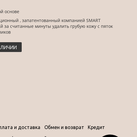
й основе
ационный , запатентованный компанией SMART
 за считанные минуты удалить грубую кожу с пяток
оликов
АЛИЧИИ
плата и доставка
Обмен и возврат
Кредит