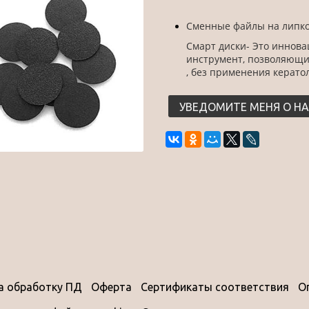
Сменные файлы на липко
Смарт диски
- Это иннов
инструмент, позволяющий
, без применения керат
УВЕДОМИТЕ МЕНЯ О Н
на обработку ПД
Оферта
Сертификаты соответствия
О