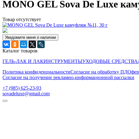
MONO GEL Sova De Luxe каму
Товар отсутствует
Уведомите меня о наличии
Каталог товаров
ГЕЛЬ-ЛАК И ЛАК
ИНСТРУМЕНТЫ
УХОДОВЫЕ СРЕДСТВА
Политика конфиденциальности
Согласие на обработку ПД
Офер
Согласие на получение рекламно-информационной рассылки
‭+7 (985) 625-23-93‬
sovadeluxe@gmail.com