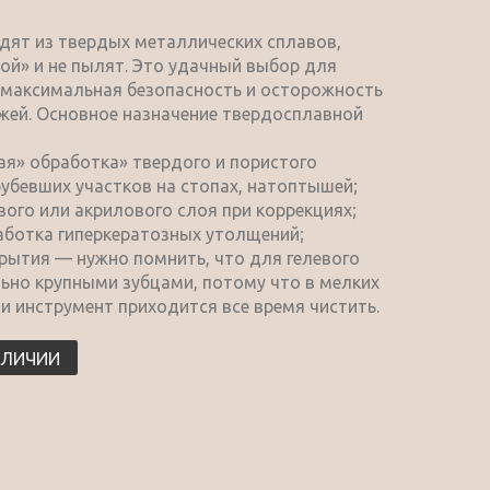
дят из твердых металлических сплавов,
ой» и не пылят. Это удачный выбор для
 максимальная безопасность и осторожность
ожей. Основное назначение твердосплавной
ая» обработка» твердого и пористого
убевших участков на стопах, натоптышей;
ого или акрилового слоя при коррекциях;
работка гиперкератозных утолщений;
крытия — нужно помнить, что для гелевого
ьно крупными зубцами, потому что в мелких
 и инструмент приходится все время чистить.
АЛИЧИИ