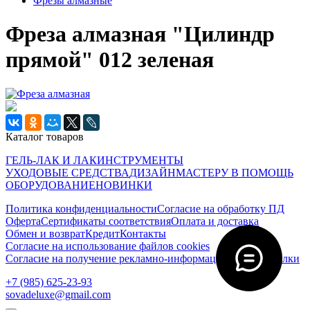
Фрезы алмазные
Фреза алмазная "Цилиндр
прямой" 012 зеленая
Каталог товаров
ГЕЛЬ-ЛАК И ЛАК
ИНСТРУМЕНТЫ
УХОДОВЫЕ СРЕДСТВА
ДИЗАЙН
МАСТЕРУ В ПОМОЩЬ
ОБОРУДОВАНИЕ
НОВИНКИ
Политика конфиденциальности
Согласие на обработку ПД
Оферта
Сертификаты соответствия
Оплата и доставка
Обмен и возврат
Кредит
Контакты
Согласие на использование файлов cookies
Согласие на получение рекламно-информационной рассылки
‭+7 (985) 625-23-93‬
sovadeluxe@gmail.com